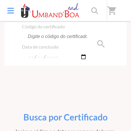
Início
/
Certificado
shopping_cart
Código do certificado
search
Data de conclusão
Busca por Certificado